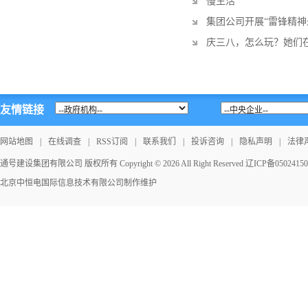
慢生活
集团公司开展“雷锋精神
庆三八，怎么玩？她们在
友情链接
网站地图
|
在线调查
|
RSS订阅
|
联系我们
|
投诉咨询
|
隐私声明
|
法律
通号建设集团有限公司 版权所有 Copyright © 2026 All Right Reserved
辽ICP备0502415
北京中恒电国际信息技术有限公司
制作维护