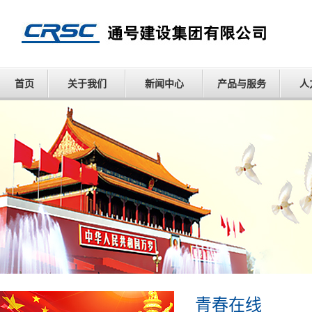
首页
关于我们
新闻中心
产品与服务
人
青春在线