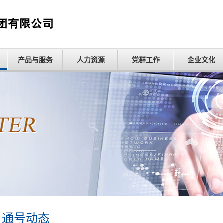
产品与服务
人力资源
党群工作
企业文化
通号动态