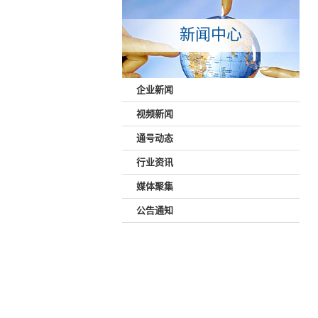
新闻中心
企业新闻
视频新闻
通号动态
行业资讯
媒体聚集
公告通知